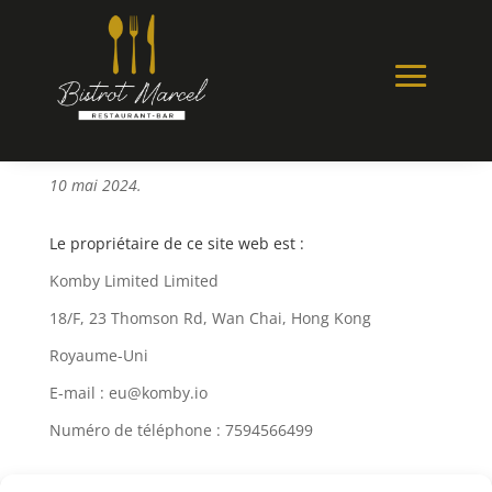
Imprint
Cette imprint a été mise à jour pour la dernière fois le
10 mai 2024.
Le propriétaire de ce site web est :
Komby Limited Limited
18/F, 23 Thomson Rd, Wan Chai, Hong Kong
Royaume-Uni
E-mail :
eu@
komby.io
Numéro de téléphone : 7594566499
Le(s) représentant(s) légal(aux) de Komby Limited