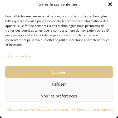
Limited :
Gérer le consentement
Komby Limited
Pour offrir les meilleures expériences, nous utilisons des technologies
telles que les cookies pour stocker et/ou accéder aux informations des
1. Général
appareils. Le fait de consentir à ces technologies nous permettra de
traiter des données telles que le comportement de navigation ou les ID
1.1 Nous sommes enregistrés chez compagny house
uniques sur ce site. Le fait de ne pas consentir ou de retirer son
sous le numéro de licence ou d’enregistrement :
consentement peut avoir un effet négatif sur certaines caractéristiques
et fonctions.
Nous ne sommes ni disposés ni obligés de participer
Gérer les services
à des procédures de règlement des litiges devant
une commission d’arbitrage des consommateurs.
Accepter
Refuser
bistrotmarcel.com 2025
| Propulsé par
Komby Limited
|
Mentions légales & Politique de confidentialité
Voir les préférences
Politique de cookies
Politique de confidentialité & Mentions légales
Imprint