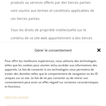
produits ou services offerts par des tierces parties
sont soumis aux termes et conditions applicables de
ces tierces parties.
Tous les droits de propriété intellectuelle sur le
contenu de ce site web appartiennent à des tierces
parties qui ont placé le contenu eux-mêmes ou
Gérer le consentement
auprès duquel Komby Limited a obtenu une licence
Pour offrir les meilleures expériences, nous utilisons des technologies
d’utilisation.
telles que les cookies pour stocker et/ou accéder aux informations des
appareils. Le fait de consentir à ces technologies nous permettra de
La copie, la diffusion et toute autre utilisation de ces
traiter des données telles que le comportement de navigation ou les ID
uniques sur ce site. Le fait de ne pas consentir ou de retirer son
documents sont interdites sans l’autorisation écrite
consentement peut avoir un effet négatif sur certaines caractéristiques
et fonctions.
de Komby Limited , sauf si et dans la mesure où le
Gérer les services
stipule une réglementation impérative (telle que le
droit de citer), sauf indication contraire du contenu.